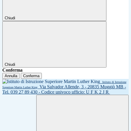
Chiudi
Chiudi
Conferma
Annulla
Conferma
Istituto di Istruzione
Via Salvador Allende, 3 - 20835 Muggiò MB -
Superiore Martin Luther King
Tel. 039 27 89 430 - Codice univoco ufficio: U F K 2 J R