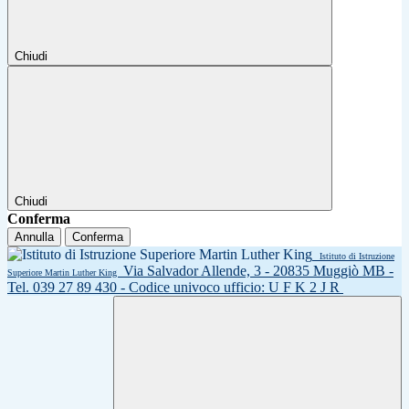
Chiudi
Chiudi
Conferma
Annulla
Conferma
Istituto di Istruzione
Via Salvador Allende, 3 - 20835 Muggiò MB -
Superiore Martin Luther King
Tel. 039 27 89 430 - Codice univoco ufficio: U F K 2 J R