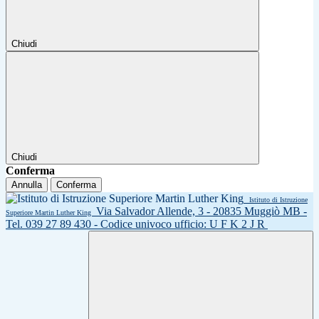
Chiudi
Chiudi
Conferma
Annulla
Conferma
Istituto di Istruzione
Via Salvador Allende, 3 - 20835 Muggiò MB -
Superiore Martin Luther King
Tel. 039 27 89 430 - Codice univoco ufficio: U F K 2 J R