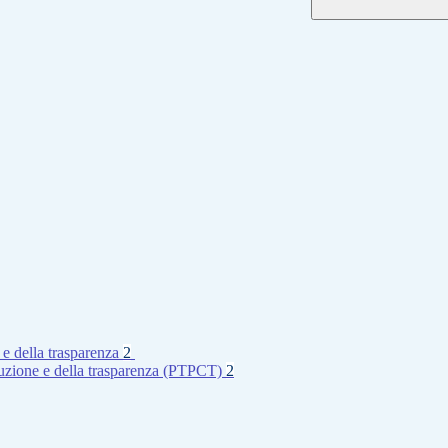
 e della trasparenza
2
rruzione e della trasparenza (PTPCT)
2