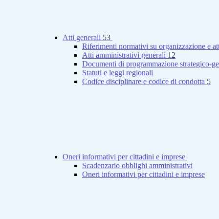
Atti generali
53
Riferimenti normativi su organizzazione e at
Atti amministrativi generali
12
Documenti di programmazione strategico-ge
Statuti e leggi regionali
Codice disciplinare e codice di condotta
5
Oneri informativi per cittadini e imprese
Scadenzario obblighi amministrativi
Oneri informativi per cittadini e imprese