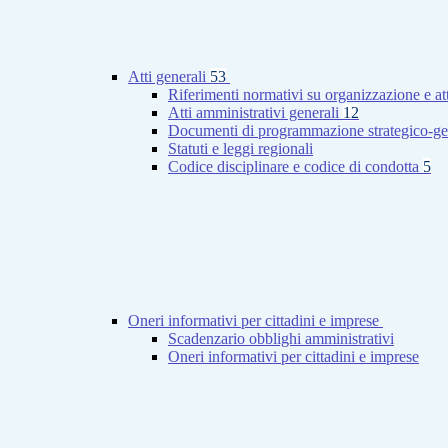
Atti generali
53
Riferimenti normativi su organizzazione e at
Atti amministrativi generali
12
Documenti di programmazione strategico-ge
Statuti e leggi regionali
Codice disciplinare e codice di condotta
5
Oneri informativi per cittadini e imprese
Scadenzario obblighi amministrativi
Oneri informativi per cittadini e imprese