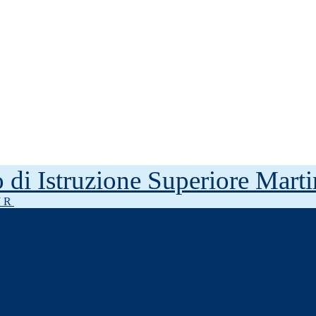
to di Istruzione Superiore Mar
J R