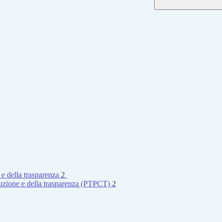
 e della trasparenza
2
rruzione e della trasparenza (PTPCT)
2