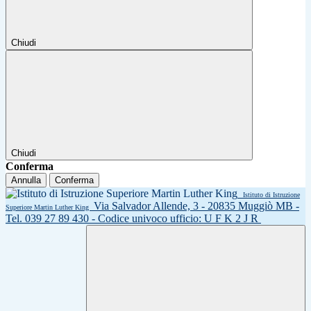
Chiudi
Chiudi
Conferma
Annulla
Conferma
Istituto di Istruzione
Via Salvador Allende, 3 - 20835 Muggiò MB -
Superiore Martin Luther King
Tel. 039 27 89 430 - Codice univoco ufficio: U F K 2 J R