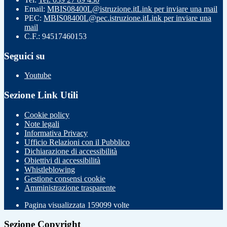
Email:
MBIS08400L@istruzione.it
Link per inviare una mail
PEC:
MBIS08400L@pec.istruzione.it
Link per inviare una
mail
C.F.: 94517460153
Seguici su
Youtube
Sezione Link Utili
Cookie policy
Note legali
Informativa Privacy
Ufficio Relazioni con il Pubblico
Dichiarazione di accessibilità
Obiettivi di accessibilità
Whistleblowing
Gestione consensi cookie
Amministrazione trasparente
Pagina visualizzata
159099
volte
Sezione Copyright