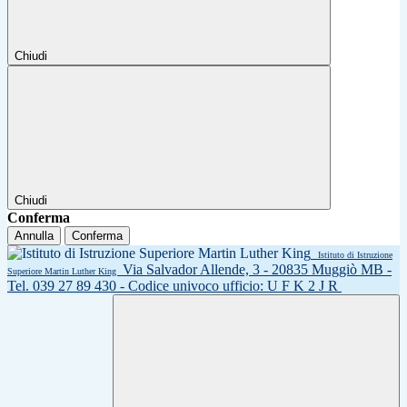
Chiudi
Chiudi
Conferma
Annulla
Conferma
Istituto di Istruzione
Via Salvador Allende, 3 - 20835 Muggiò MB -
Superiore Martin Luther King
Tel. 039 27 89 430 - Codice univoco ufficio: U F K 2 J R