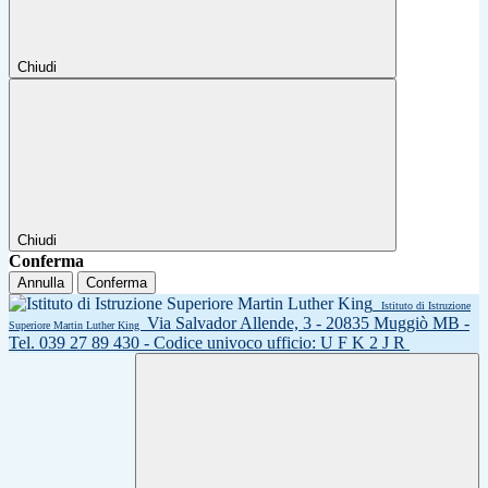
Chiudi
Chiudi
Conferma
Annulla
Conferma
Istituto di Istruzione
Via Salvador Allende, 3 - 20835 Muggiò MB -
Superiore Martin Luther King
Tel. 039 27 89 430 - Codice univoco ufficio: U F K 2 J R