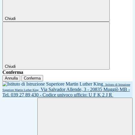
Chiudi
Chiudi
Conferma
Annulla
Conferma
Istituto di Istruzione
Via Salvador Allende, 3 - 20835 Muggiò MB -
Superiore Martin Luther King
Tel. 039 27 89 430 - Codice univoco ufficio: U F K 2 J R