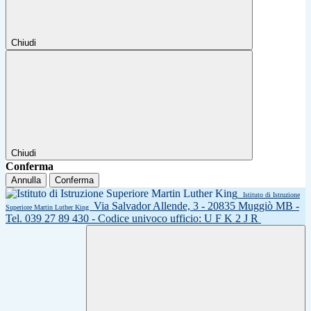
Chiudi
Chiudi
Conferma
Annulla
Conferma
Istituto di Istruzione
Via Salvador Allende, 3 - 20835 Muggiò MB -
Superiore Martin Luther King
Tel. 039 27 89 430 - Codice univoco ufficio: U F K 2 J R