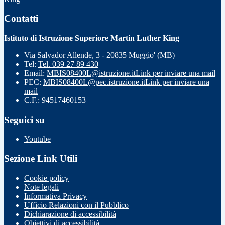
Contatti
Istituto di Istruzione Superiore Martin Luther King
Via Salvador Allende, 3 - 20835 Muggio' (MB)
Tel:
Tel. 039 27 89 430
Email:
MBIS08400L@istruzione.it
Link per inviare una mail
PEC:
MBIS08400L@pec.istruzione.it
Link per inviare una
mail
C.F.: 94517460153
Seguici su
Youtube
Sezione Link Utili
Cookie policy
Note legali
Informativa Privacy
Ufficio Relazioni con il Pubblico
Dichiarazione di accessibilità
Obiettivi di accessibilità