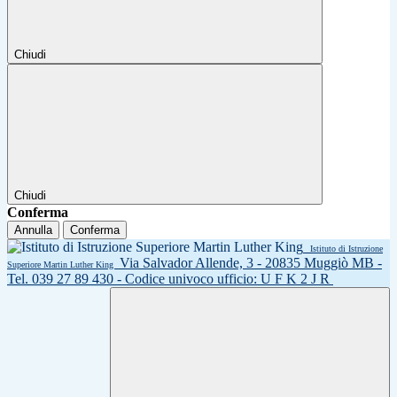
Chiudi
Chiudi
Conferma
Annulla
Conferma
Istituto di Istruzione
Via Salvador Allende, 3 - 20835 Muggiò MB -
Superiore Martin Luther King
Tel. 039 27 89 430 - Codice univoco ufficio: U F K 2 J R