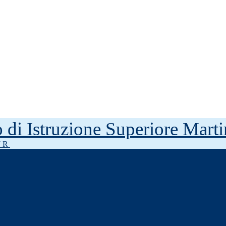
to di Istruzione Superiore Mar
J R