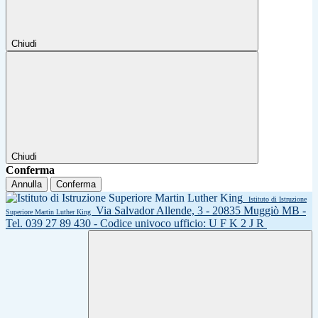
Chiudi
Chiudi
Conferma
Annulla
Conferma
Istituto di Istruzione
Via Salvador Allende, 3 - 20835 Muggiò MB -
Superiore Martin Luther King
Tel. 039 27 89 430 - Codice univoco ufficio: U F K 2 J R