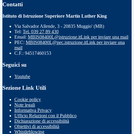
Contatti
Istituto di Istruzione Superiore Martin Luther King
Via Salvador Allende, 3 - 20835 Muggio' (MB)
Tel:
Tel. 039 27 89 430
Email:
MBIS08400L@istruzione.it
Link per inviare una mail
PEC:
MBIS08400L@pec.istruzione.it
Link per inviare una
mail
C.F.: 94517460153
Seguici su
Youtube
Sezione Link Utili
Cookie policy
Note legali
Informativa Privacy
Ufficio Relazioni con il Pubblico
Dichiarazione di accessibilità
Obiettivi di accessibilità
Whistleblowing