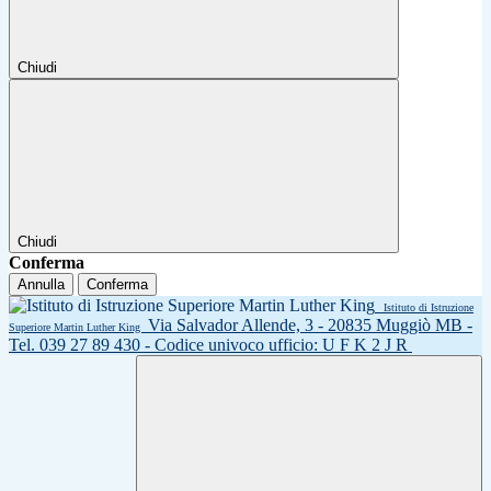
Chiudi
Chiudi
Conferma
Annulla
Conferma
Istituto di Istruzione
Via Salvador Allende, 3 - 20835 Muggiò MB -
Superiore Martin Luther King
Tel. 039 27 89 430 - Codice univoco ufficio: U F K 2 J R