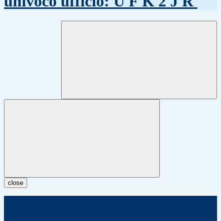
univoco ufficio: U F K 2 J R
close