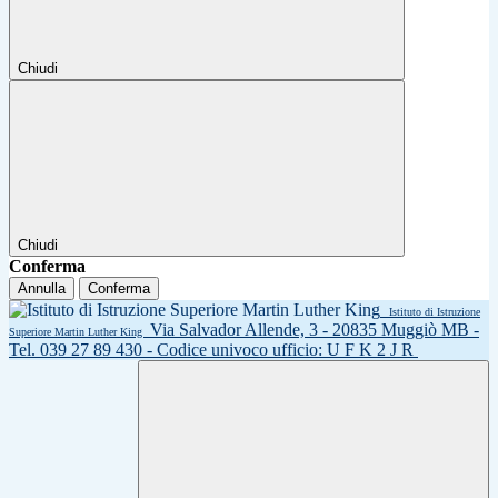
Chiudi
Chiudi
Conferma
Annulla
Conferma
Istituto di Istruzione
Via Salvador Allende, 3 - 20835 Muggiò MB -
Superiore Martin Luther King
Tel. 039 27 89 430 - Codice univoco ufficio: U F K 2 J R