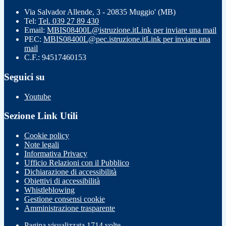
Via Salvador Allende, 3 - 20835 Muggio' (MB)
Tel:
Tel. 039 27 89 430
Email:
MBIS08400L@istruzione.it
Link per inviare una mail
PEC:
MBIS08400L@pec.istruzione.it
Link per inviare una
mail
C.F.: 94517460153
Seguici su
Youtube
Sezione Link Utili
Cookie policy
Note legali
Informativa Privacy
Ufficio Relazioni con il Pubblico
Dichiarazione di accessibilità
Obiettivi di accessibilità
Whistleblowing
Gestione consensi cookie
Amministrazione trasparente
Pagina visualizzata
1714
volte