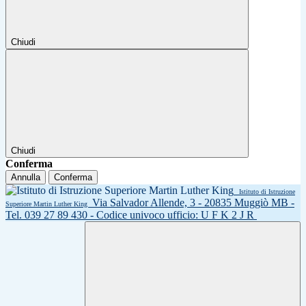
Chiudi
Chiudi
Conferma
Annulla
Conferma
Istituto di Istruzione
Via Salvador Allende, 3 - 20835 Muggiò MB -
Superiore Martin Luther King
Tel. 039 27 89 430 - Codice univoco ufficio: U F K 2 J R