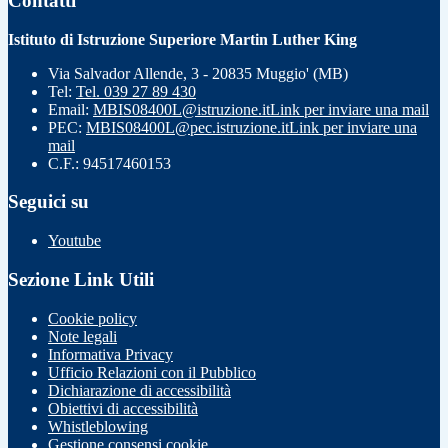
Contatti
Istituto di Istruzione Superiore Martin Luther King
Via Salvador Allende, 3 - 20835 Muggio' (MB)
Tel:
Tel. 039 27 89 430
Email:
MBIS08400L@istruzione.it
Link per inviare una mail
PEC:
MBIS08400L@pec.istruzione.it
Link per inviare una
mail
C.F.: 94517460153
Seguici su
Youtube
Sezione Link Utili
Cookie policy
Note legali
Informativa Privacy
Ufficio Relazioni con il Pubblico
Dichiarazione di accessibilità
Obiettivi di accessibilità
Whistleblowing
Gestione consensi cookie