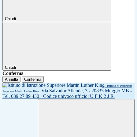
Chiudi
Chiudi
Conferma
Annulla
Conferma
Istituto di Istruzione
Via Salvador Allende, 3 - 20835 Muggiò MB -
Superiore Martin Luther King
Tel. 039 27 89 430 - Codice univoco ufficio: U F K 2 J R