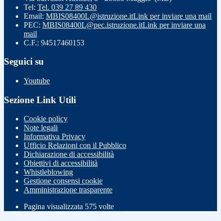
Tel:
Tel. 039 27 89 430
Email:
MBIS08400L@istruzione.it
Link per inviare una mail
PEC:
MBIS08400L@pec.istruzione.it
Link per inviare una
mail
C.F.: 94517460153
Seguici su
Youtube
Sezione Link Utili
Cookie policy
Note legali
Informativa Privacy
Ufficio Relazioni con il Pubblico
Dichiarazione di accessibilità
Obiettivi di accessibilità
Whistleblowing
Gestione consensi cookie
Amministrazione trasparente
Pagina visualizzata
575
volte