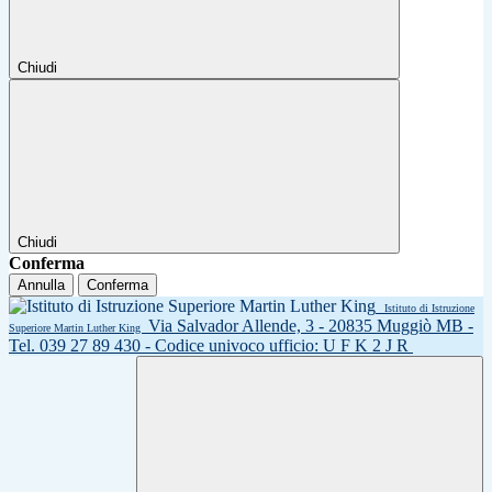
Chiudi
Chiudi
Conferma
Annulla
Conferma
Istituto di Istruzione
Via Salvador Allende, 3 - 20835 Muggiò MB -
Superiore Martin Luther King
Tel. 039 27 89 430 - Codice univoco ufficio: U F K 2 J R