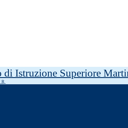
to di Istruzione Superiore Mar
J R