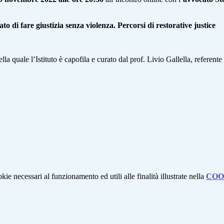
cato di fare giustizia senza violenza. Percorsi di restorative justice
lla quale l’Istituto è capofila e curato dal prof. Livio Gallella, referente 
kie necessari al funzionamento ed utili alle finalità illustrate nella
COO