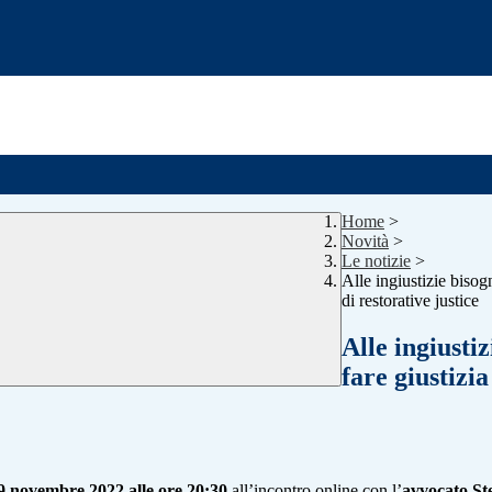
Home
>
Novità
>
Le notizie
>
Alle ingiustizie bisogn
di restorative justice
Alle ingiustiz
fare giustizi
9 novembre 2022 alle ore 20:30
all’incontro online con l’
avvocato St