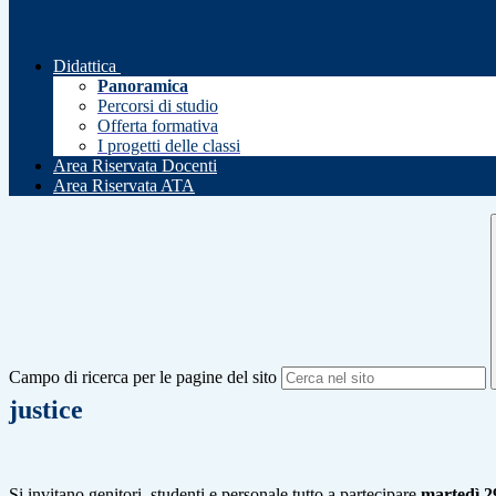
Didattica
Panoramica
Percorsi di studio
Offerta formativa
I progetti delle classi
Area Riservata Docenti
Area Riservata ATA
Campo di ricerca per le pagine del sito
justice
Si invitano genitori, studenti e personale tutto a partecipare
martedì 2