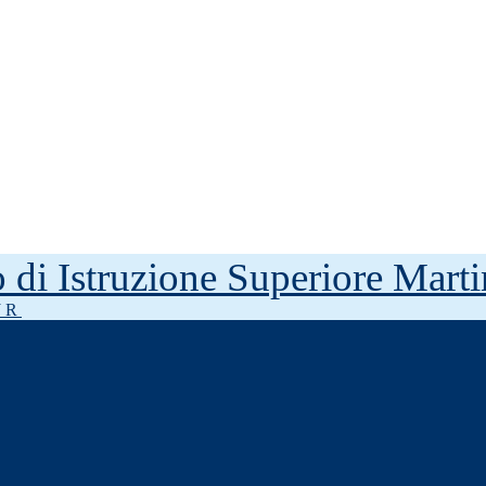
to di Istruzione Superiore Mar
J R