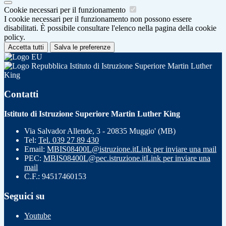
Cookie necessari per il funzionamento
I cookie necessari per il funzionamento non possono essere
disabilitati. È possibile consultare l'elenco nella pagina della cookie
policy.
Accetta tutti
Salva le preferenze
Istituto di Istruzione Superiore Martin Luther
King
Contatti
Istituto di Istruzione Superiore Martin Luther King
Via Salvador Allende, 3 - 20835 Muggio' (MB)
Tel:
Tel. 039 27 89 430
Email:
MBIS08400L@istruzione.it
Link per inviare una mail
PEC:
MBIS08400L@pec.istruzione.it
Link per inviare una
mail
C.F.: 94517460153
Seguici su
Youtube