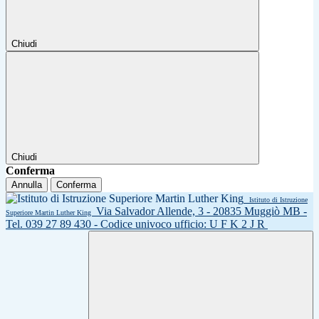
Chiudi
Chiudi
Conferma
Annulla
Conferma
Istituto di Istruzione
Via Salvador Allende, 3 - 20835 Muggiò MB -
Superiore Martin Luther King
Tel. 039 27 89 430 - Codice univoco ufficio: U F K 2 J R