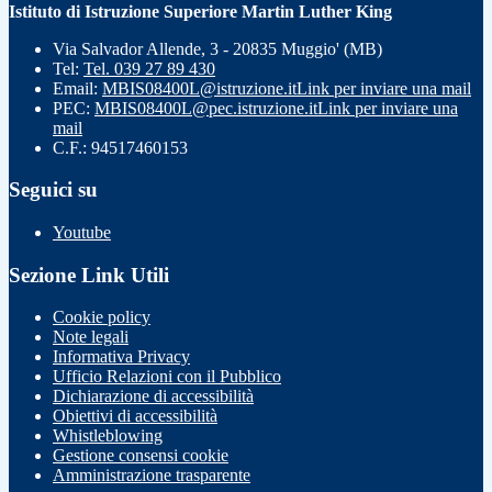
Istituto di Istruzione Superiore Martin Luther King
Via Salvador Allende, 3 - 20835 Muggio' (MB)
Tel:
Tel. 039 27 89 430
Email:
MBIS08400L@istruzione.it
Link per inviare una mail
PEC:
MBIS08400L@pec.istruzione.it
Link per inviare una
mail
C.F.: 94517460153
Seguici su
Youtube
Sezione Link Utili
Cookie policy
Note legali
Informativa Privacy
Ufficio Relazioni con il Pubblico
Dichiarazione di accessibilità
Obiettivi di accessibilità
Whistleblowing
Gestione consensi cookie
Amministrazione trasparente