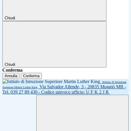
Chiudi
Chiudi
Conferma
Annulla
Conferma
Istituto di Istruzione
Via Salvador Allende, 3 - 20835 Muggiò MB -
Superiore Martin Luther King
Tel. 039 27 89 430 - Codice univoco ufficio: U F K 2 J R