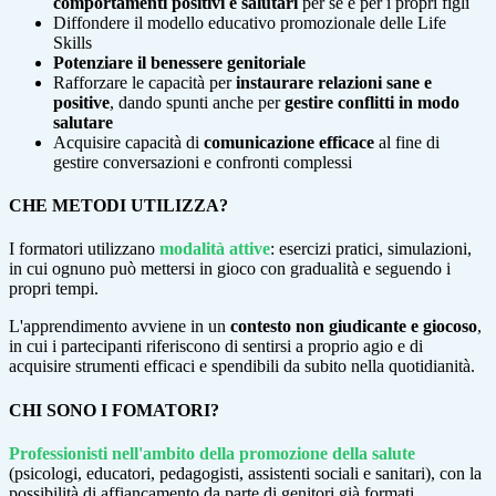
comportamenti
positivi e salutari
per sè e per i propri figli
Diffondere il modello educativo promozionale delle Life
Skills
Potenziare il benessere genitoriale
Rafforzare le capacità per
instaurare relazioni sane e
positive
, dando spunti anche per
gestire conflitti in modo
salutare
Acquisire capacità di
comunicazione efficace
al fine di
gestire conversazioni e confronti complessi
CHE METODI UTILIZZA?
I formatori utilizzano
modalità attive
: esercizi pratici, simulazioni,
in c
ui ognuno può mettersi in gioco con gradualità e seguendo i
propri tempi.
L'apprendimento avviene in un
contesto non giudicante e giocoso
,
in cui i partecipanti riferiscono di sentirsi a proprio agio e di
acquisire strumenti efficaci e spendibili da subito nella quotidianità.
CHI SONO I FOMATORI?
Professionisti nell'ambito della promozione della salute
(psicologi,
educatori,
pedagogisti, assistenti sociali e sanitari), con la
possibilità di affiancamento da
parte di genitori già formati.