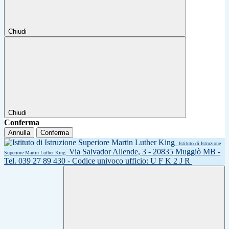
Chiudi
Chiudi
Conferma
Annulla
Conferma
Istituto di Istruzione
Via Salvador Allende, 3 - 20835 Muggiò MB -
Superiore Martin Luther King
Tel. 039 27 89 430 - Codice univoco ufficio: U F K 2 J R