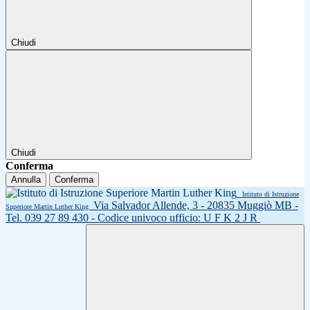
Chiudi
Chiudi
Conferma
Annulla
Conferma
Istituto di Istruzione
Via Salvador Allende, 3 - 20835 Muggiò MB -
Superiore Martin Luther King
Tel. 039 27 89 430 - Codice univoco ufficio: U F K 2 J R