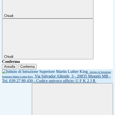
Chiudi
Chiudi
Conferma
Annulla
Conferma
Istituto di Istruzione
Via Salvador Allende, 3 - 20835 Muggiò MB -
Superiore Martin Luther King
Tel. 039 27 89 430 - Codice univoco ufficio: U F K 2 J R