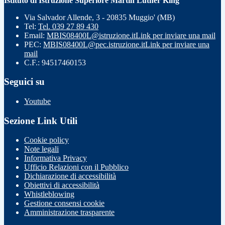
Istituto di Istruzione Superiore Martin Luther King
Via Salvador Allende, 3 - 20835 Muggio' (MB)
Tel:
Tel. 039 27 89 430
Email:
MBIS08400L@istruzione.it
Link per inviare una mail
PEC:
MBIS08400L@pec.istruzione.it
Link per inviare una
mail
C.F.: 94517460153
Seguici su
Youtube
Sezione Link Utili
Cookie policy
Note legali
Informativa Privacy
Ufficio Relazioni con il Pubblico
Dichiarazione di accessibilità
Obiettivi di accessibilità
Whistleblowing
Gestione consensi cookie
Amministrazione trasparente