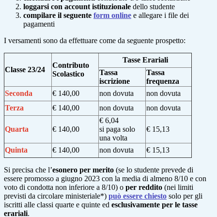
loggarsi con account istituzionale
dello studente
compilare il seguente
form online
e allegare i file dei
pagamenti
I versamenti sono da effettuare come da seguente prospetto:
Tasse Erariali
Contributo
Classe 23/24
Tassa
Tassa
Scolastico
iscrizione
frequenza
Seconda
€ 140,00
non dovuta
non dovuta
Terza
€ 140,00
non dovuta
non dovuta
€ 6,04
Quarta
€ 140,00
si paga solo
€ 15,13
una volta
Quinta
€ 140,00
non dovuta
€ 15,13
Si precisa che l’
esonero per merito
(se lo studente prevede di
essere promosso a giugno 2023 con la media di almeno 8/10 e con
voto di condotta non inferiore a 8/10) o
per reddito
(nei limiti
previsti da circolare ministeriale*)
può essere chiesto
solo per gli
iscritti alle classi quarte e quinte ed
esclusivamente per le tasse
erariali
.