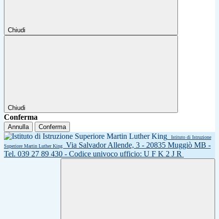
Chiudi
Chiudi
Conferma
Annulla
Conferma
Istituto di Istruzione
Via Salvador Allende, 3 - 20835 Muggiò MB -
Superiore Martin Luther King
Tel. 039 27 89 430 - Codice univoco ufficio: U F K 2 J R