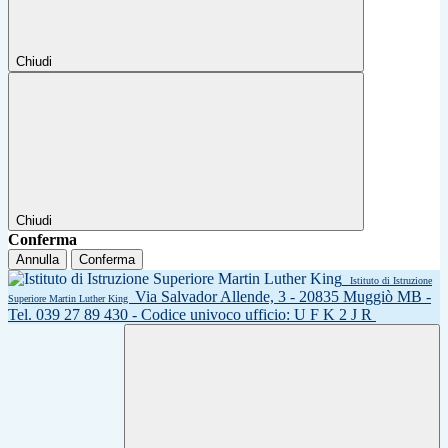
Chiudi
Chiudi
Conferma
Annulla
Conferma
Istituto di Istruzione
Via Salvador Allende, 3 - 20835 Muggiò MB -
Superiore Martin Luther King
Tel. 039 27 89 430 - Codice univoco ufficio: U F K 2 J R