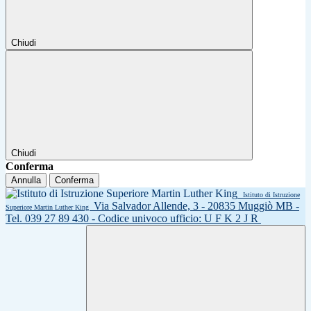
Chiudi
Chiudi
Conferma
Annulla
Conferma
Istituto di Istruzione
Via Salvador Allende, 3 - 20835 Muggiò MB -
Superiore Martin Luther King
Tel. 039 27 89 430 - Codice univoco ufficio: U F K 2 J R