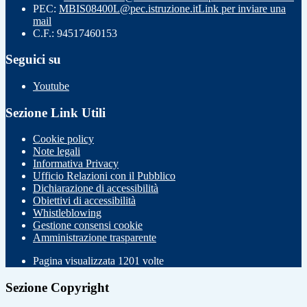
PEC:
MBIS08400L@pec.istruzione.it
Link per inviare una
mail
C.F.: 94517460153
Seguici su
Youtube
Sezione Link Utili
Cookie policy
Note legali
Informativa Privacy
Ufficio Relazioni con il Pubblico
Dichiarazione di accessibilità
Obiettivi di accessibilità
Whistleblowing
Gestione consensi cookie
Amministrazione trasparente
Pagina visualizzata
1201
volte
Sezione Copyright