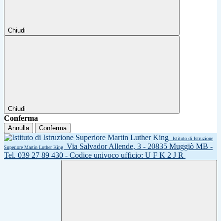
Chiudi
Chiudi
Conferma
Annulla
Conferma
Istituto di Istruzione
Via Salvador Allende, 3 - 20835 Muggiò MB -
Superiore Martin Luther King
Tel. 039 27 89 430 - Codice univoco ufficio: U F K 2 J R