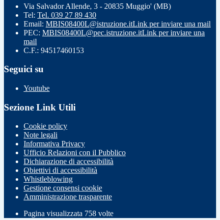
Via Salvador Allende, 3 - 20835 Muggio' (MB)
Tel:
Tel. 039 27 89 430
Email:
MBIS08400L@istruzione.it
Link per inviare una mail
PEC:
MBIS08400L@pec.istruzione.it
Link per inviare una
mail
C.F.: 94517460153
Seguici su
Youtube
Sezione Link Utili
Cookie policy
Note legali
Informativa Privacy
Ufficio Relazioni con il Pubblico
Dichiarazione di accessibilità
Obiettivi di accessibilità
Whistleblowing
Gestione consensi cookie
Amministrazione trasparente
Pagina visualizzata
758
volte