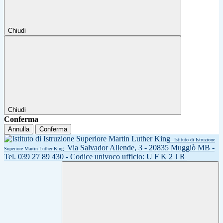
Chiudi
Chiudi
Conferma
Annulla
Conferma
Istituto di Istruzione
Via Salvador Allende, 3 - 20835 Muggiò MB -
Superiore Martin Luther King
Tel. 039 27 89 430 - Codice univoco ufficio: U F K 2 J R