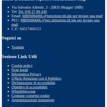
Via Salvador Allende, 3 - 20835 Muggio' (MB)
Tel:
Tel. 039 27 89 430
Email:
MBIS08400L@istruzione.it
Link per inviare una mail
PEC:
MBIS08400L@pec.istruzione.it
Link per inviare una
mail
C.F.: 94517460153
Seguici su
Youtube
Sezione Link Utili
Cookie policy
Note legali
Informativa Privacy
Ufficio Relazioni con il Pubblico
Dichiarazione di accessibilità
Obiettivi di accessibilità
Whistleblowing
Gestione consensi cookie
Amministrazione trasparente