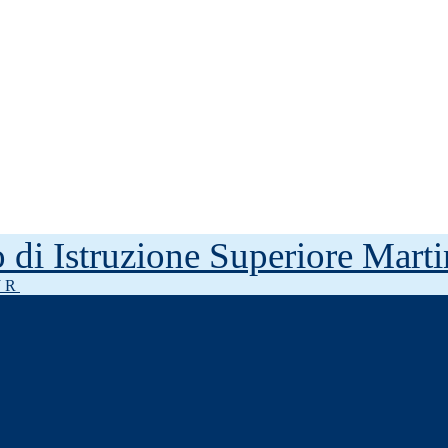
to di Istruzione Superiore Mar
J R