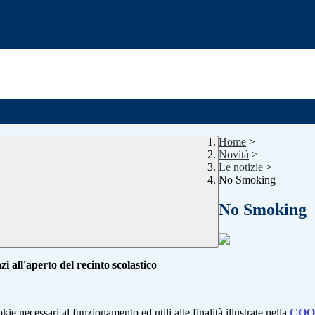
Home
>
Novità
>
Le notizie
>
No Smoking
No Smoking
pazi all'aperto del recinto scolastico
kie necessari al funzionamento ed utili alle finalità illustrate nella
COO