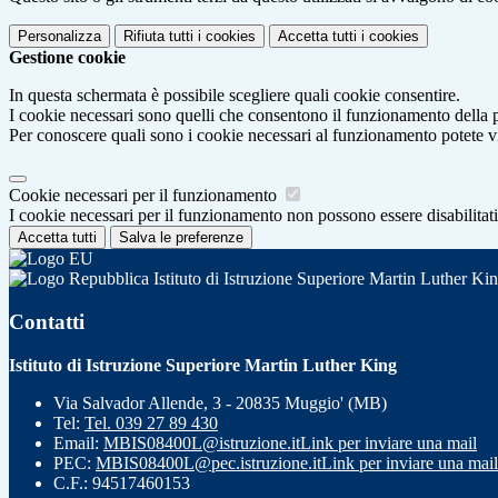
Personalizza
Rifiuta tutti
i cookies
Accetta tutti
i cookies
Gestione cookie
In questa schermata è possibile scegliere quali cookie consentire.
I cookie necessari sono quelli che consentono il funzionamento della pi
Per conoscere quali sono i cookie necessari al funzionamento potete v
Cookie necessari per il funzionamento
I cookie necessari per il funzionamento non possono essere disabilitati.
Accetta tutti
Salva le preferenze
Istituto di Istruzione Superiore Martin Luther Ki
Contatti
Istituto di Istruzione Superiore Martin Luther King
Via Salvador Allende, 3 - 20835 Muggio' (MB)
Tel:
Tel. 039 27 89 430
Email:
MBIS08400L@istruzione.it
Link per inviare una mail
PEC:
MBIS08400L@pec.istruzione.it
Link per inviare una mail
C.F.: 94517460153