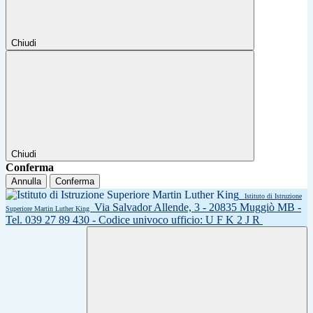
Chiudi
Chiudi
Conferma
Annulla
Conferma
Istituto di Istruzione
Via Salvador Allende, 3 - 20835 Muggiò MB -
Superiore Martin Luther King
Tel. 039 27 89 430 - Codice univoco ufficio: U F K 2 J R