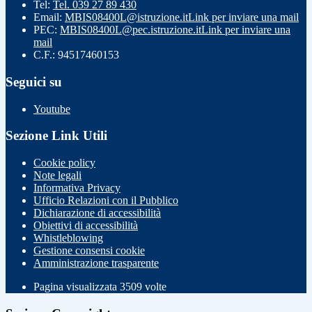
Tel:
Tel. 039 27 89 430
Email:
MBIS08400L@istruzione.it
Link per inviare una mail
PEC:
MBIS08400L@pec.istruzione.it
Link per inviare una
mail
C.F.: 94517460153
Seguici su
Youtube
Sezione Link Utili
Cookie policy
Note legali
Informativa Privacy
Ufficio Relazioni con il Pubblico
Dichiarazione di accessibilità
Obiettivi di accessibilità
Whistleblowing
Gestione consensi cookie
Amministrazione trasparente
Pagina visualizzata
3509
volte