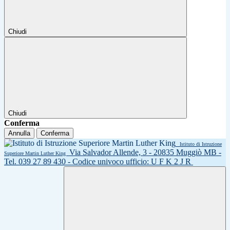
Chiudi
Chiudi
Conferma
Annulla
Conferma
Istituto di Istruzione
Via Salvador Allende, 3 - 20835 Muggiò MB -
Superiore Martin Luther King
Tel. 039 27 89 430 - Codice univoco ufficio: U F K 2 J R