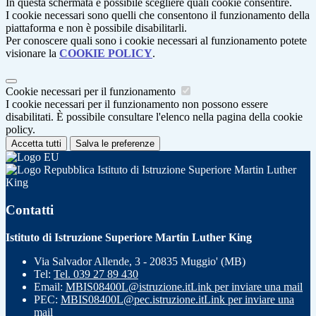
In questa schermata è possibile scegliere quali cookie consentire.
I cookie necessari sono quelli che consentono il funzionamento della
piattaforma e non è possibile disabilitarli.
Per conoscere quali sono i cookie necessari al funzionamento potete
visionare la
COOKIE POLICY
.
Cookie necessari per il funzionamento
I cookie necessari per il funzionamento non possono essere
disabilitati. È possibile consultare l'elenco nella pagina della cookie
policy.
Accetta tutti
Salva le preferenze
Istituto di Istruzione Superiore Martin Luther
King
Contatti
Istituto di Istruzione Superiore Martin Luther King
Via Salvador Allende, 3 - 20835 Muggio' (MB)
Tel:
Tel. 039 27 89 430
Email:
MBIS08400L@istruzione.it
Link per inviare una mail
PEC:
MBIS08400L@pec.istruzione.it
Link per inviare una
mail