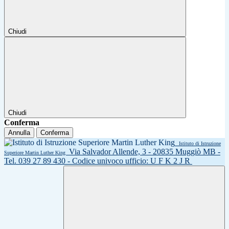
Chiudi
Chiudi
Conferma
Annulla
Conferma
Istituto di Istruzione
Via Salvador Allende, 3 - 20835 Muggiò MB -
Superiore Martin Luther King
Tel. 039 27 89 430 - Codice univoco ufficio: U F K 2 J R