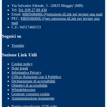
Via Salvador Allende, 3 - 20835 Muggio' (MB)
Tel:
Tel. 039 27 89 430
Email:
MBIS08400L@istruzione.it
Link per inviare una mail
PEC:
MBIS08400L@pec.istruzione.it
Link per inviare una
mail
C.F.: 94517460153
Seguici su
Youtube
Sezione Link Utili
Cookie policy
Note legali
Informativa Privacy
Ufficio Relazioni con il Pubblico
Dichiarazione di accessibilità
Obiettivi di accessibilità
Whistleblowing
Gestione consensi cookie
Amministrazione trasparente
Pagina visualizzata
1578
volte