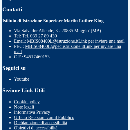
Contatti
Istituto di Istruzione Superiore Martin Luther King
Via Salvador Allende, 3 - 20835 Muggio' (MB)
Tel:
Tel. 039 27 89 430
Email:
MBIS08400L@istruzione.it
Link per inviare una mail
PEC:
MBIS08400L@pec.istruzione.it
Link per inviare una
mail
C.F.: 94517460153
Seguici su
Youtube
Sezione Link Utili
Cookie policy
Note legali
Informativa Privacy
Ufficio Relazioni con il Pubblico
Dichiarazione di accessibilità
Obiettivi di accessibilità