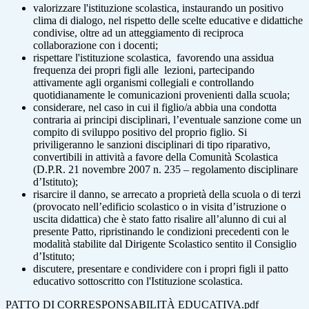
valorizzare l'istituzione scolastica, instaurando un positivo
clima di dialogo, nel rispetto delle scelte educative e didattiche
condivise, oltre ad un atteggiamento di reciproca
collaborazione con i docenti;
rispettare l'istituzione scolastica, favorendo una assidua
frequenza dei propri figli alle lezioni, partecipando
attivamente agli organismi collegiali e controllando
quotidianamente le comunicazioni provenienti dalla scuola;
considerare, nel caso in cui il figlio/a abbia una condotta
contraria ai principi disciplinari, l’eventuale sanzione come un
compito di sviluppo positivo del proprio figlio. Si
priviligeranno le sanzioni disciplinari di tipo riparativo,
convertibili in attività a favore della Comunità Scolastica
(D.P.R. 21 novembre 2007 n. 235 – regolamento disciplinare
d’Istituto);
risarcire il danno, se arrecato a proprietà della scuola o di terzi
(provocato nell’edificio scolastico o in visita d’istruzione o
uscita didattica) che è stato fatto risalire all’alunno di cui al
presente Patto, ripristinando le condizioni precedenti con le
modalità stabilite dal Dirigente Scolastico sentito il Consiglio
d’Istituto;
discutere, presentare e condividere con i propri figli il patto
educativo sottoscritto con l'Istituzione scolastica.
PATTO DI CORRESPONSABILITÀ EDUCATIVA.pdf