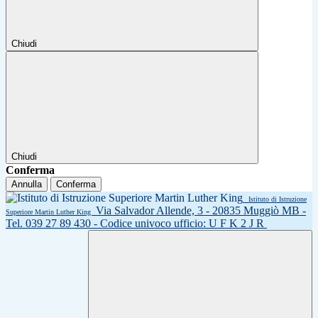
Chiudi
Chiudi
Conferma
Annulla
Conferma
Istituto di Istruzione
Via Salvador Allende, 3 - 20835 Muggiò MB -
Superiore Martin Luther King
Tel. 039 27 89 430 - Codice univoco ufficio: U F K 2 J R