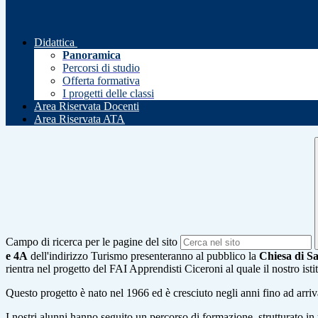
Didattica
Panoramica
Percorsi di studio
Offerta formativa
I progetti delle classi
Area Riservata Docenti
Area Riservata ATA
Campo di ricerca per le pagine del sito
e 4A
dell'indirizzo Turismo presenteranno al pubblico la
Chiesa di S
rientra nel progetto del FAI Apprendisti Ciceroni al quale il nostro ist
Questo progetto è nato nel 1966 ed è cresciuto negli anni fino ad arri
I nostri alunni hanno seguito un percorso di formazione, strutturato in 