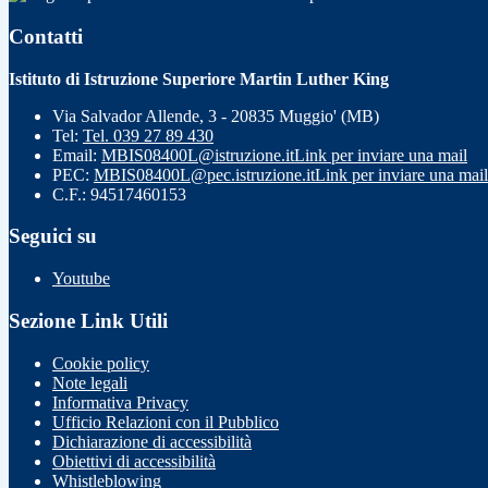
Contatti
Istituto di Istruzione Superiore Martin Luther King
Via Salvador Allende, 3 - 20835 Muggio' (MB)
Tel:
Tel. 039 27 89 430
Email:
MBIS08400L@istruzione.it
Link per inviare una mail
PEC:
MBIS08400L@pec.istruzione.it
Link per inviare una mail
C.F.: 94517460153
Seguici su
Youtube
Sezione Link Utili
Cookie policy
Note legali
Informativa Privacy
Ufficio Relazioni con il Pubblico
Dichiarazione di accessibilità
Obiettivi di accessibilità
Whistleblowing