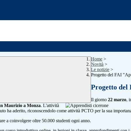
Home
>
Novità
>
Le notizie
>
Progetto del FAI "Ap
Progetto del
Il giorno
22 marzo
, 
an Maurizio a Monza
. L'attività
ituto ha aderito, riconoscendolo come attività PCTO per la sua importanza
vare a coinvolgere oltre 50.000 studenti ogni anno.
un corso introduttivo online, in lezioni in classe, approfondimenti con i 