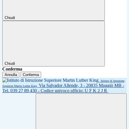
Chiudi
Chiudi
Conferma
Annulla
Conferma
Istituto di Istruzione
Via Salvador Allende, 3 - 20835 Muggiò MB -
Superiore Martin Luther King
Tel. 039 27 89 430 - Codice univoco ufficio: U F K 2 J R