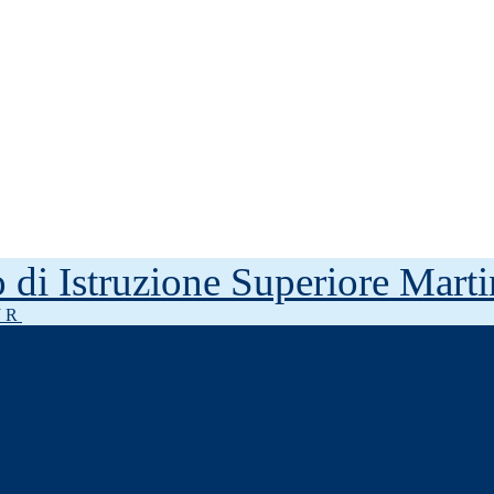
to di Istruzione Superiore Mar
J R