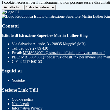
I cookie necessari per il funzionamento non possono essere disabilitati.
Accetta tutti
Salva le preferenze
Istituto di Istruzione Superiore Martin Luther Ki
Contatti
Istituto di Istruzione Superiore Martin Luther King
Via Salvador Allende, 3 - 20835 Muggio' (MB)
Tel:
Tel. 039 27 89 430
Email:
MBIS08400L@istruzione.it
Link per inviare una mail
PEC:
MBIS08400L@pec.istruzione.it
Link per inviare una mail
C.F.: 94517460153
Seguici su
Youtube
Sezione Link Utili
Cookie policy
Note legali
Informativa Privacy