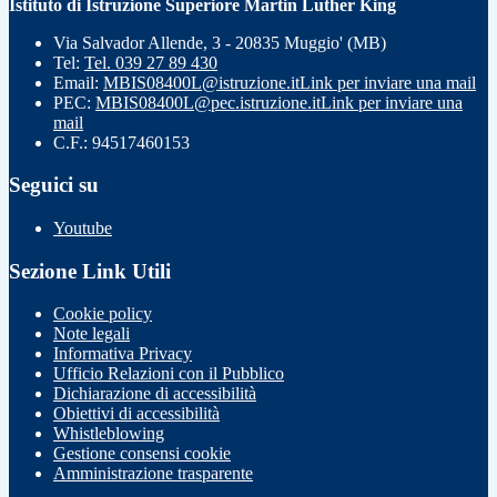
Istituto di Istruzione Superiore Martin Luther King
Via Salvador Allende, 3 - 20835 Muggio' (MB)
Tel:
Tel. 039 27 89 430
Email:
MBIS08400L@istruzione.it
Link per inviare una mail
PEC:
MBIS08400L@pec.istruzione.it
Link per inviare una
mail
C.F.: 94517460153
Seguici su
Youtube
Sezione Link Utili
Cookie policy
Note legali
Informativa Privacy
Ufficio Relazioni con il Pubblico
Dichiarazione di accessibilità
Obiettivi di accessibilità
Whistleblowing
Gestione consensi cookie
Amministrazione trasparente