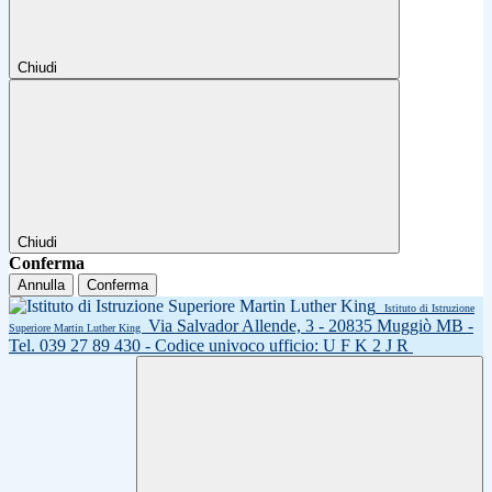
Chiudi
Chiudi
Conferma
Annulla
Conferma
Istituto di Istruzione
Via Salvador Allende, 3 - 20835 Muggiò MB -
Superiore Martin Luther King
Tel. 039 27 89 430 - Codice univoco ufficio: U F K 2 J R