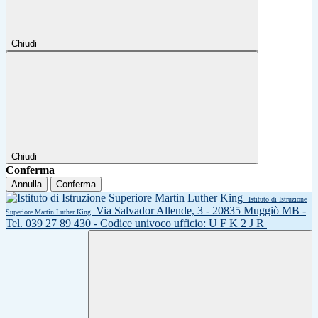
Chiudi
Chiudi
Conferma
Annulla
Conferma
Istituto di Istruzione
Via Salvador Allende, 3 - 20835 Muggiò MB -
Superiore Martin Luther King
Tel. 039 27 89 430 - Codice univoco ufficio: U F K 2 J R