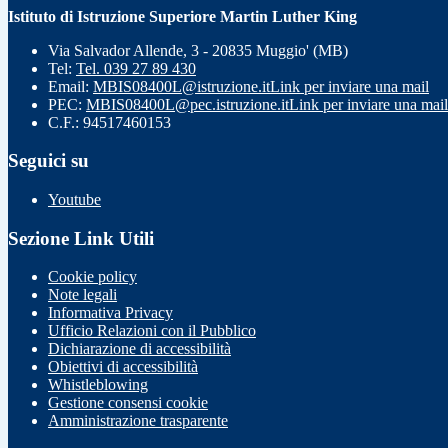
Istituto di Istruzione Superiore Martin Luther King
Via Salvador Allende, 3 - 20835 Muggio' (MB)
Tel:
Tel. 039 27 89 430
Email:
MBIS08400L@istruzione.it
Link per inviare una mail
PEC:
MBIS08400L@pec.istruzione.it
Link per inviare una mail
C.F.: 94517460153
Seguici su
Youtube
Sezione Link Utili
Cookie policy
Note legali
Informativa Privacy
Ufficio Relazioni con il Pubblico
Dichiarazione di accessibilità
Obiettivi di accessibilità
Whistleblowing
Gestione consensi cookie
Amministrazione trasparente