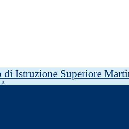
to di Istruzione Superiore Mar
J R