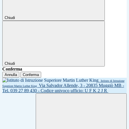
Chiudi
Chiudi
Conferma
Annulla
Conferma
Istituto di Istruzione
Via Salvador Allende, 3 - 20835 Muggiò MB -
Superiore Martin Luther King
Tel. 039 27 89 430 - Codice univoco ufficio: U F K 2 J R