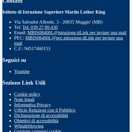
Contatti
Istituto di Istruzione Superiore Martin Luther King
Via Salvador Allende, 3 - 20835 Muggio' (MB)
Tel:
Tel. 039 27 89 430
Email:
MBIS08400L@istruzione.it
Link per inviare una mail
PEC:
MBIS08400L@pec.istruzione.it
Link per inviare una
mail
C.F.: 94517460153
Seguici su
Youtube
Sezione Link Utili
Cookie policy
Note legali
Informativa Privacy
Ufficio Relazioni con il Pubblico
Dichiarazione di accessibilità
Obiettivi di accessibilità
Whistleblowing
Gestione consensi cookie