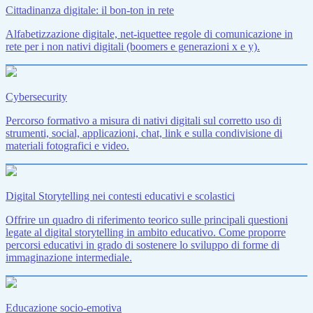
Cittadinanza digitale: il bon-ton in rete
Alfabetizzazione digitale, net-iquettee regole di comunicazione in
rete per i non nativi digitali (boomers e generazioni x e y).
Cybersecurity
Percorso formativo a misura di nativi digitali sul corretto uso di
strumenti, social, applicazioni, chat, link e sulla condivisione di
materiali fotografici e video.
Digital Storytelling nei contesti educativi e scolastici
Offrire un quadro di riferimento teorico sulle principali questioni
legate al digital storytelling in ambito educativo. Come proporre
percorsi educativi in grado di sostenere lo sviluppo di forme di
immaginazione intermediale.
Educazione socio-emotiva