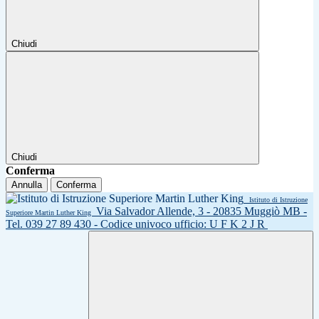
Chiudi
Chiudi
Conferma
Annulla
Conferma
Istituto di Istruzione
Via Salvador Allende, 3 - 20835 Muggiò MB -
Superiore Martin Luther King
Tel. 039 27 89 430 - Codice univoco ufficio: U F K 2 J R