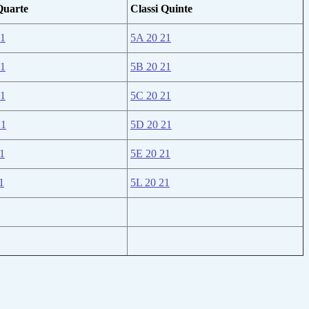
Quarte
Classi Quinte
21
5A 20 21
21
5B 20 21
21
5C 20 21
21
5D 20 21
1
5E 20 21
1
5L 20 21