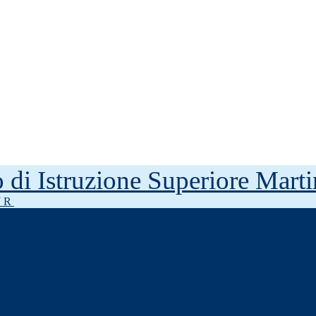
to di Istruzione Superiore Mar
J R