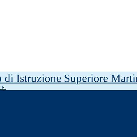
to di Istruzione Superiore Mar
J R