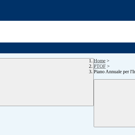
Home
>
PTOF
>
Piano Annuale per l'I