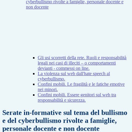
cyberbullismo rivolte a famiglie, personale docente e
non docente
Gli usi scorretti della rete. Ruoli e responsabilità
legali nei casi di illeciti – o comportamenti
devianti - commessi on line.
La violenza sul web dall'hate speech al
cyberbullismo.
Confini mobili. Le fragilità e le fatiche emotive
nei minori.
Confini mobili. Essere genitori sul web tra
responsabilità e sicurezza.
Serate in-formative sul tema del bullismo
e del cyberbullismo rivolte a famiglie,
personale docente e non docente