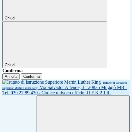
Chiudi
Chiudi
Conferma
Annulla
Conferma
Istituto di Istruzione
Via Salvador Allende, 3 - 20835 Muggiò MB -
Superiore Martin Luther King
Tel. 039 27 89 430 - Codice univoco ufficio: U F K 2 J R