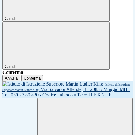
Chiudi
Chiudi
Conferma
Annulla
Conferma
Istituto di Istruzione
Via Salvador Allende, 3 - 20835 Muggiò MB -
Superiore Martin Luther King
Tel. 039 27 89 430 - Codice univoco ufficio: U F K 2 J R