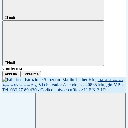
Chiudi
Chiudi
Conferma
Annulla
Conferma
Istituto di Istruzione
Via Salvador Allende, 3 - 20835 Muggiò MB -
Superiore Martin Luther King
Tel. 039 27 89 430 - Codice univoco ufficio: U F K 2 J R