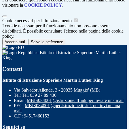
visionare la
COOKIE POLICY
.
Cookie necessari per il funzionamento
I cookie necessari per il funzionamento non possono essere
disabilitati. È possibile consultare l'elenco nella pagina della cookie
policy.
Accetta tutti
Salva le preferenze
Istituto di Istruzione Superiore Martin Luther
King
Contatti
Istituto di Istruzione Superiore Martin Luther King
Via Salvador Allende, 3 - 20835 Muggio' (MB)
Tel:
Tel. 039 27 89 430
Email:
MBIS08400L@istruzione.it
Link per inviare una mail
PEC:
MBIS08400L@pec.istruzione.it
Link per inviare una
mail
C.F.: 94517460153
Seguici su